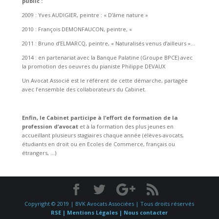
public :
2009 : Yves AUDIGIER, peintre : « D’âme nature »
2010 : François DEMONFAUCON, peintre, «
2011 : Bruno d’ELMARCQ, peintre, « Naturalisés venus d’ailleurs »…
2014 : en partenariat avec la Banque Palatine (Groupe BPCE) avec
la promotion des oeuvres du pianiste Philippe DEVAUX
Un Avocat Associé est le référent de cette démarche, partagée
avec l’ensemble des collaborateurs du Cabinet.
Enfin, le Cabinet participe à l’effort de formation de la
profession d’avocat
et à la formation des plus jeunes en
accueillant plusieurs stagiaires chaque année (élèves-avocats,
étudiants en droit ou en Ecoles de Commerce, français ou
étrangers, …)
Copyright © 2019 | BVK Avocats Associées | Tous droits réservés
RSE |
Mentions Légales |
Nous contacter